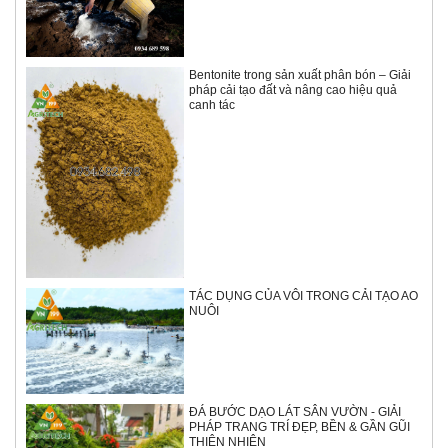
Bentonite trong sản xuất phân bón – Giải
pháp cải tạo đất và nâng cao hiệu quả
canh tác
TÁC DỤNG CỦA VÔI TRONG CẢI TẠO AO
NUÔI
ĐÁ BƯỚC DẠO LÁT SÂN VƯỜN - GIẢI
PHÁP TRANG TRÍ ĐẸP, BỀN & GẦN GŨI
THIÊN NHIÊN