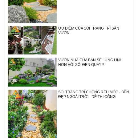
ƯU ĐIỂM CỦA SỎI TRANG TRÍ SÂN
VƯỜN
VƯỜN NHÀ CỦA BẠN SẼ LUNG LINH
HƠN VỚI SỎI ĐEN QUAY!!!
SỎI TRANG TRÍ CHỐNG RÊU MỐC - BỀN
ĐẸP NGOÀI TRỜI - DỄ THI CÔNG