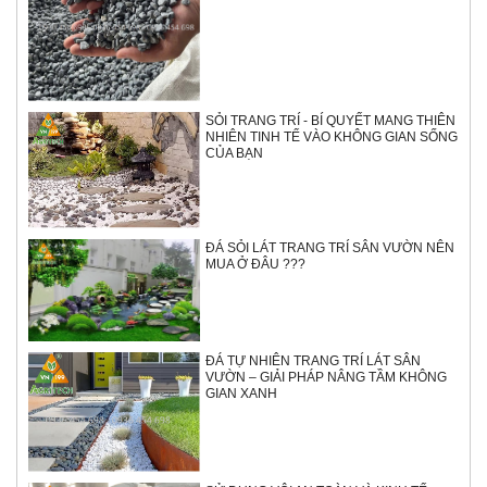
SỎI TRANG TRÍ - BÍ QUYẾT MANG THIÊN
NHIÊN TINH TẾ VÀO KHÔNG GIAN SỐNG
CỦA BẠN
ĐÁ SỎI LÁT TRANG TRÍ SÂN VƯỜN NÊN
MUA Ở ĐÂU ???
ĐÁ TỰ NHIÊN TRANG TRÍ LÁT SÂN
VƯỜN – GIẢI PHÁP NÂNG TẦM KHÔNG
GIAN XANH