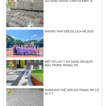
SỬ DỤNG VÔI AN TOÀN VÀ KINH TẾ
NHỮNG THAY ĐỔI DU LỊCH HÈ 2025
MỘT SỐ LƯU Ý SỬ DỤNG SỎI QUAY
MÀU TRONG TRANG TRÍ
KHÁM PHÁ THẾ GIỚI SỎI TRANG TRÍ CÓ
GÌ ???