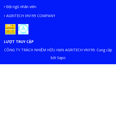
Đội ngũ nhân viên
AGRITECH VN199 COMPANY
LƯỢT TRUY CẬP
CÔNG TY TRÁCH NHIỆM HỮU HẠN AGRITECH VN199. Cung cấp
bởi Sapo