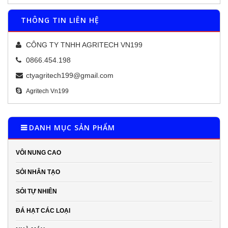
THÔNG TIN LIÊN HỆ
CÔNG TY TNHH AGRITECH VN199
0866.454.198
ctyagritech199@gmail.com
Agritech Vn199
DANH MỤC SẢN PHẨM
VÔI NUNG CAO
SỎI NHÂN TẠO
SỎI TỰ NHIÊN
ĐÁ HẠT CÁC LOẠI