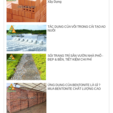
Xây Dựng
TÁC DỤNG CỦA VÔI TRONG CẢI TẠO AO
NUÔI
SỎI TRANG TRÍ SÂN VƯỜN NHÀ PHỐ -
ĐẸP & BỀN, TIẾT KIỆM CHI PHÍ
ỨNG DỤNG CỦA BENTONITE LÀ GÌ ?
MUA BENTONITE CHẤT LƯỢNG CAO