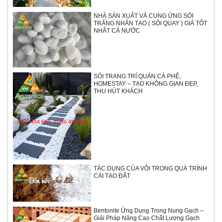
NHÀ SẢN XUẤT VÀ CUNG ỨNG SỎI
TRẮNG NHÂN TẠO ( SỎI QUAY ) GIÁ TỐT
NHẤT CẢ NƯỚC
SỎI TRANG TRÍ QUÁN CÀ PHÊ,
HOMESTAY – TẠO KHÔNG GIAN ĐẸP,
THU HÚT KHÁCH
TÁC DỤNG CỦA VÔI TRONG QUÁ TRÌNH
CẢI TẠO ĐẤT
Bentonite Ứng Dụng Trong Nung Gạch –
Giải Pháp Nâng Cao Chất Lượng Gạch