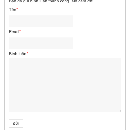
Bạn đã gửi bình luận thành công. Xin cảm ơn!
Tên
*
Email
*
Bình luận
*
GỬI