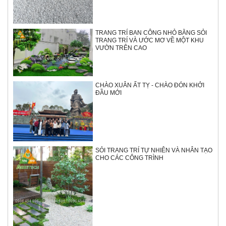
TRANG TRÍ BAN CÔNG NHỎ BẰNG SỎI
TRANG TRÍ VÀ ƯỚC MƠ VỀ MỘT KHU
VƯỜN TRÊN CAO
CHÀO XUÂN ẤT TỴ - CHÀO ĐÓN KHỞI
ĐẦU MỚI
SỎI TRANG TRÍ TỰ NHIÊN VÀ NHÂN TẠO
CHO CÁC CÔNG TRÌNH