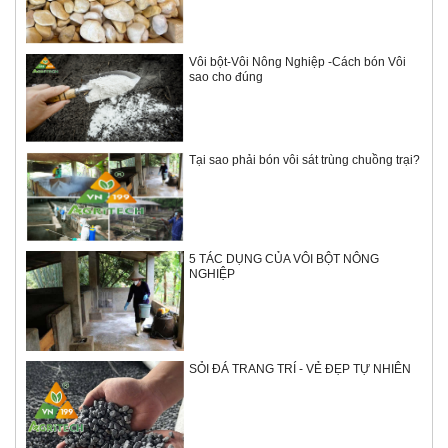
Vôi bột-Vôi Nông Nghiệp -Cách bón Vôi
sao cho đúng
Tại sao phải bón vôi sát trùng chuồng trại?
5 TÁC DỤNG CỦA VÔI BỘT NÔNG
NGHIỆP
SỎI ĐÁ TRANG TRÍ - VẺ ĐẸP TỰ NHIÊN