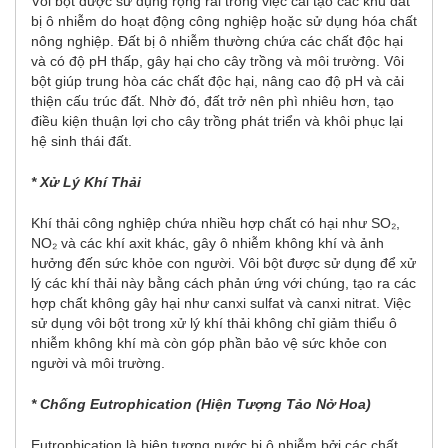
Vôi bột được sử dụng rộng rãi trong việc cải tạo các khu đất
bị ô nhiễm do hoạt động công nghiệp hoặc sử dụng hóa chất
nông nghiệp. Đất bị ô nhiễm thường chứa các chất độc hại
và có độ pH thấp, gây hại cho cây trồng và môi trường. Vôi
bột giúp trung hòa các chất độc hại, nâng cao độ pH và cải
thiện cấu trúc đất. Nhờ đó, đất trở nên phì nhiêu hơn, tạo
điều kiện thuận lợi cho cây trồng phát triển và khôi phục lại
hệ sinh thái đất.
* Xử Lý Khí Thải
Khí thải công nghiệp chứa nhiều hợp chất có hại như SO₂,
NO₂ và các khí axit khác, gây ô nhiễm không khí và ảnh
hưởng đến sức khỏe con người. Vôi bột được sử dụng để xử
lý các khí thải này bằng cách phản ứng với chúng, tạo ra các
hợp chất không gây hại như canxi sulfat và canxi nitrat. Việc
sử dụng vôi bột trong xử lý khí thải không chỉ giảm thiểu ô
nhiễm không khí mà còn góp phần bảo vệ sức khỏe con
người và môi trường.
* Chống Eutrophication (Hiện Tượng Tảo Nở Hoa)
Eutrophication là hiện tượng nước bị ô nhiễm bởi các chất