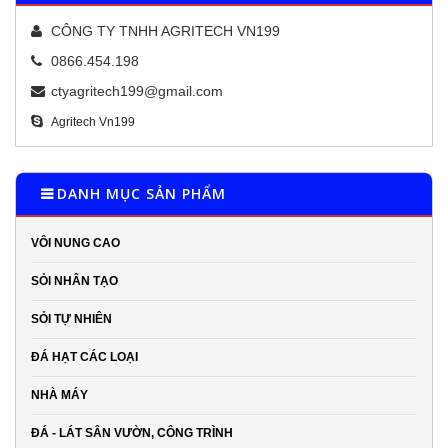
CÔNG TY TNHH AGRITECH VN199
0866.454.198
ctyagritech199@gmail.com
Agritech Vn199
DANH MỤC SẢN PHẨM
VÔI NUNG CAO
SỎI NHÂN TẠO
SỎI TỰ NHIÊN
ĐÁ HẠT CÁC LOẠI
NHÀ MÁY
ĐÁ - LÁT SÂN VƯỜN, CÔNG TRÌNH