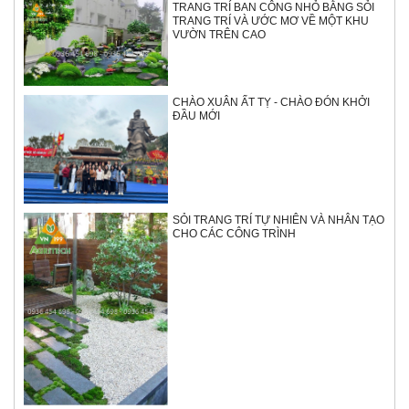
TRANG TRÍ BAN CÔNG NHỎ BẰNG SỎI
TRANG TRÍ VÀ ƯỚC MƠ VỀ MỘT KHU
VƯỜN TRÊN CAO
CHÀO XUÂN ẤT TỴ - CHÀO ĐÓN KHỞI
ĐẦU MỚI
SỎI TRANG TRÍ TỰ NHIÊN VÀ NHÂN TẠO
CHO CÁC CÔNG TRÌNH