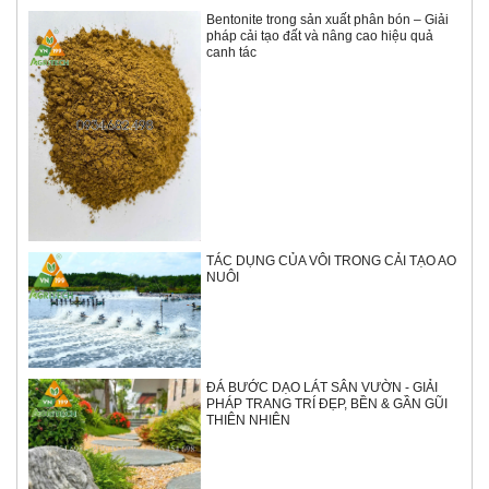
Bentonite trong sản xuất phân bón – Giải
pháp cải tạo đất và nâng cao hiệu quả
canh tác
TÁC DỤNG CỦA VÔI TRONG CẢI TẠO AO
NUÔI
ĐÁ BƯỚC DẠO LÁT SÂN VƯỜN - GIẢI
PHÁP TRANG TRÍ ĐẸP, BỀN & GẦN GŨI
THIÊN NHIÊN