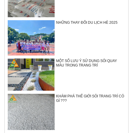
NHỮNG THAY ĐỔI DU LỊCH HÈ 2025
MỘT SỐ LƯU Ý SỬ DỤNG SỎI QUAY
MÀU TRONG TRANG TRÍ
KHÁM PHÁ THẾ GIỚI SỎI TRANG TRÍ CÓ
GÌ ???