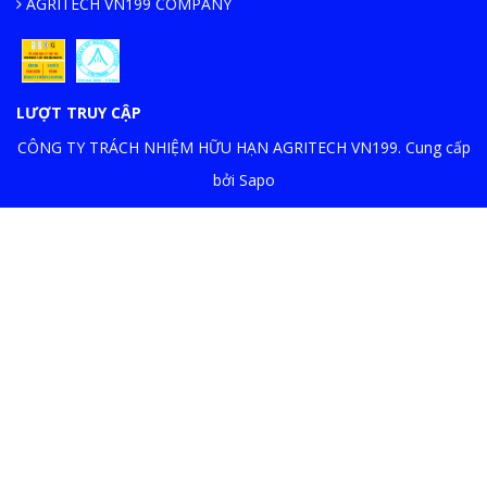
AGRITECH VN199 COMPANY
LƯỢT TRUY CẬP
CÔNG TY TRÁCH NHIỆM HỮU HẠN AGRITECH VN199. Cung cấp
bởi Sapo