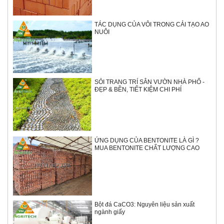
TÁC DỤNG CỦA VÔI TRONG CẢI TẠO AO
NUÔI
SỎI TRANG TRÍ SÂN VƯỜN NHÀ PHỐ -
ĐẸP & BỀN, TIẾT KIỆM CHI PHÍ
ỨNG DỤNG CỦA BENTONITE LÀ GÌ ?
MUA BENTONITE CHẤT LƯỢNG CAO
Bột đá CaCO3: Nguyên liệu sản xuất
ngành giấy