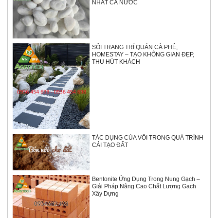
NHẤT CẢ NƯỚC
SỎI TRANG TRÍ QUÁN CÀ PHÊ,
HOMESTAY – TẠO KHÔNG GIAN ĐẸP,
THU HÚT KHÁCH
TÁC DỤNG CỦA VÔI TRONG QUÁ TRÌNH
CẢI TẠO ĐẤT
Bentonite Ứng Dụng Trong Nung Gạch –
Giải Pháp Nâng Cao Chất Lượng Gạch
Xây Dựng