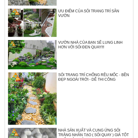
ƯU ĐIỂM CỦA SỎI TRANG TRÍ SÂN
VƯỜN
VƯỜN NHÀ CỦA BẠN SẼ LUNG LINH
HƠN VỚI SỎI ĐEN QUAY!!!
SỎI TRANG TRÍ CHỐNG RÊU MỐC - BỀN
ĐẸP NGOÀI TRỜI - DỄ THI CÔNG
NHÀ SẢN XUẤT VÀ CUNG ỨNG SỎI
TRẮNG NHÂN TẠO ( SỎI QUAY ) GIÁ TỐT