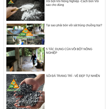
Vôi bột-Vôi Nông Nghiệp -Cách bón Vôi
sao cho đúng
Tại sao phải bón vôi sát trùng chuồng trại?
5 TÁC DỤNG CỦA VÔI BỘT NÔNG
NGHIỆP
SỎI ĐÁ TRANG TRÍ - VẺ ĐẸP TỰ NHIÊN