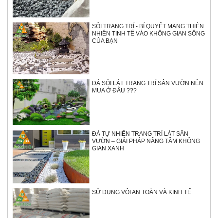
SỎI TRANG TRÍ - BÍ QUYẾT MANG THIÊN
NHIÊN TINH TẾ VÀO KHÔNG GIAN SỐNG
CỦA BẠN
ĐÁ SỎI LÁT TRANG TRÍ SÂN VƯỜN NÊN
MUA Ở ĐÂU ???
ĐÁ TỰ NHIÊN TRANG TRÍ LÁT SÂN
VƯỜN – GIẢI PHÁP NÂNG TẦM KHÔNG
GIAN XANH
SỬ DỤNG VÔI AN TOÀN VÀ KINH TẾ