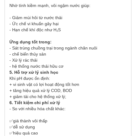
Nhờ tính kiềm mạnh, vôi ngậm nước giúp:
- Giảm mùi hôi từ nước thải
- Ức chế vi khuẩn gây hại
- Hạn chế khí độc như H₂S
Ứng dụng tốt trong:
- Sát trùng chuồng trại trong ngành chăn nuôi
- chế biến thủy sản
- Xử lý rác thải
- hệ thống nước thải hữu cơ
5. Hỗ trợ xử lý sinh học
Khi pH được ổn định:
+ vi sinh vật có lợi hoạt động tốt hơn
+ tăng hiệu quả xử lý COD, BOD
+ giảm tải cho hệ thống xử lý;
6. Tiết kiệm chi phí xử lý
- So với nhiều hóa chất khác:
✅
giá thành vôi thấp
✅
dễ sử dụng
✅
hiệu quả cao