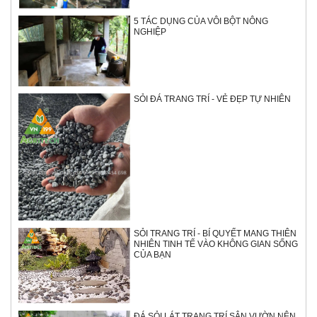
5 TÁC DỤNG CỦA VÔI BỘT NÔNG
NGHIỆP
SỎI ĐÁ TRANG TRÍ - VẺ ĐẸP TỰ NHIÊN
SỎI TRANG TRÍ - BÍ QUYẾT MANG THIÊN
NHIÊN TINH TẾ VÀO KHÔNG GIAN SỐNG
CỦA BẠN
ĐÁ SỎI LÁT TRANG TRÍ SÂN VƯỜN NÊN