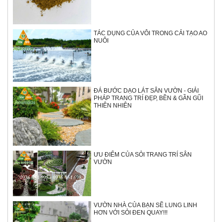
TÁC DỤNG CỦA VÔI TRONG CẢI TẠO AO
NUÔI
ĐÁ BƯỚC DẠO LÁT SÂN VƯỜN - GIẢI
PHÁP TRANG TRÍ ĐẸP, BỀN & GẦN GŨI
THIÊN NHIÊN
ƯU ĐIỂM CỦA SỎI TRANG TRÍ SÂN
VƯỜN
VƯỜN NHÀ CỦA BẠN SẼ LUNG LINH
HƠN VỚI SỎI ĐEN QUAY!!!