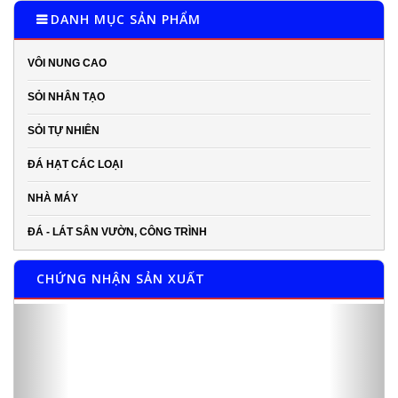
DANH MỤC SẢN PHẨM
VÔI NUNG CAO
SỎI NHÂN TẠO
SỎI TỰ NHIÊN
ĐÁ HẠT CÁC LOẠI
NHÀ MÁY
ĐÁ - LÁT SÂN VƯỜN, CÔNG TRÌNH
CHỨNG NHẬN SẢN XUẤT
Previous
Next