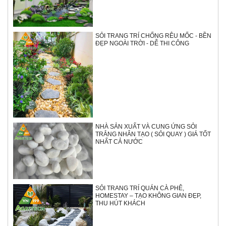
SỎI TRANG TRÍ CHỐNG RÊU MỐC - BỀN
ĐẸP NGOÀI TRỜI - DỄ THI CÔNG
NHÀ SẢN XUẤT VÀ CUNG ỨNG SỎI
TRẮNG NHÂN TẠO ( SỎI QUAY ) GIÁ TỐT
NHẤT CẢ NƯỚC
SỎI TRANG TRÍ QUÁN CÀ PHÊ,
HOMESTAY – TẠO KHÔNG GIAN ĐẸP,
THU HÚT KHÁCH