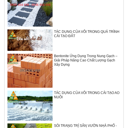
TÁC DỤNG CỦA VÔI TRONG QUÁ TRÌNH
CẢI TẠO ĐẤT
Bentonite Ứng Dụng Trong Nung Gạch –
Giải Pháp Nâng Cao Chất Lượng Gạch
Xây Dựng
TÁC DỤNG CỦA VÔI TRONG CẢI TẠO AO
NUÔI
SỎI TRANG TRÍ SÂN VƯỜN NHÀ PHỐ -