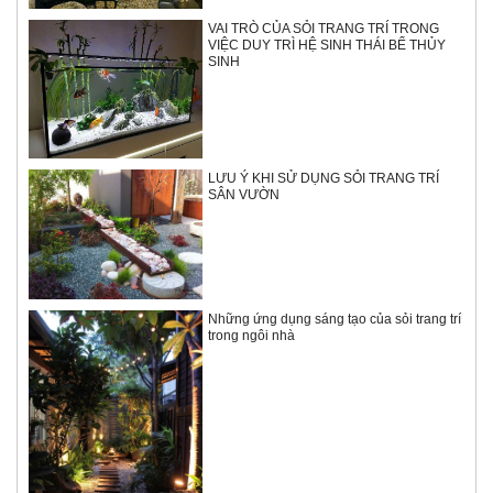
VAI TRÒ CỦA SỎI TRANG TRÍ TRONG
VIỆC DUY TRÌ HỆ SINH THÁI BỂ THỦY
SINH
LƯU Ý KHI SỬ DỤNG SỎI TRANG TRÍ
SÂN VƯỜN
Những ứng dụng sáng tạo của sỏi trang trí
trong ngôi nhà