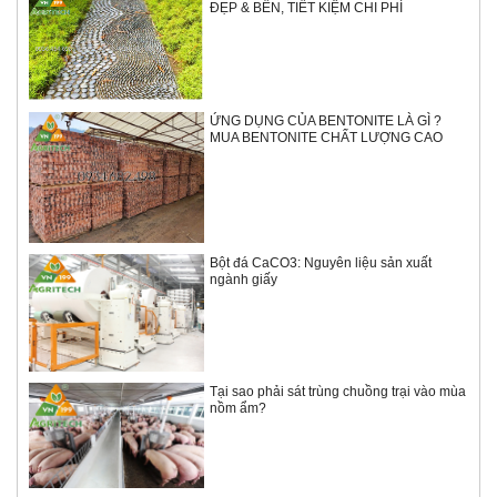
ĐẸP & BỀN, TIẾT KIỆM CHI PHÍ
ỨNG DỤNG CỦA BENTONITE LÀ GÌ ?
MUA BENTONITE CHẤT LƯỢNG CAO
Bột đá CaCO3: Nguyên liệu sản xuất
ngành giấy
Tại sao phải sát trùng chuồng trại vào mùa
nồm ẩm?