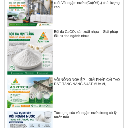
xuất Vôi ngậm nước (Ca(OH)₂) chất lượng
cao
Bột đá CaCO₃ sản xuất nhựa – Giải pháp
tối ưu cho ngành nhựa
VÔI NÔNG NGHIỆP – GIẢI PHÁP CẢI TẠO
ĐẤT, TĂNG NĂNG SUẤT MÙA VỤ
Tác dụng của vôi ngậm nước trong xử lý
nước thải