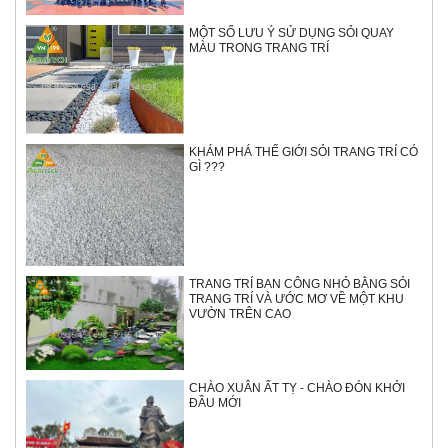
MỘT SỐ LƯU Ý SỬ DỤNG SỎI QUAY
MÀU TRONG TRANG TRÍ
KHÁM PHÁ THẾ GIỚI SỎI TRANG TRÍ CÓ
GÌ ???
TRANG TRÍ BAN CÔNG NHỎ BẰNG SỎI
TRANG TRÍ VÀ ƯỚC MƠ VỀ MỘT KHU
VƯỜN TRÊN CAO
CHÀO XUÂN ẤT TỴ - CHÀO ĐÓN KHỞI
ĐẦU MỚI