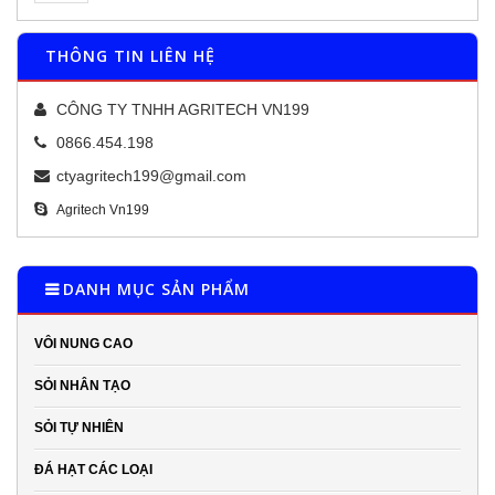
THÔNG TIN LIÊN HỆ
CÔNG TY TNHH AGRITECH VN199
0866.454.198
ctyagritech199@gmail.com
Agritech Vn199
DANH MỤC SẢN PHẨM
VÔI NUNG CAO
SỎI NHÂN TẠO
SỎI TỰ NHIÊN
ĐÁ HẠT CÁC LOẠI