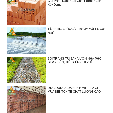
Giải Pháp Nâng Cao Chất Lượng Gạch
Xây Dựng
TÁC DỤNG CỦA VÔI TRONG CẢI TẠO AO
NUÔI
SỎI TRANG TRÍ SÂN VƯỜN NHÀ PHỐ -
ĐẸP & BỀN, TIẾT KIỆM CHI PHÍ
ỨNG DỤNG CỦA BENTONITE LÀ GÌ ?
MUA BENTONITE CHẤT LƯỢNG CAO