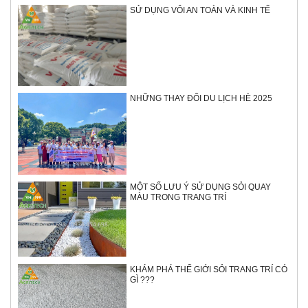
SỬ DỤNG VÔI AN TOÀN VÀ KINH TẾ
NHỮNG THAY ĐỔI DU LỊCH HÈ 2025
MỘT SỐ LƯU Ý SỬ DỤNG SỎI QUAY
MÀU TRONG TRANG TRÍ
KHÁM PHÁ THẾ GIỚI SỎI TRANG TRÍ CÓ
GÌ ???