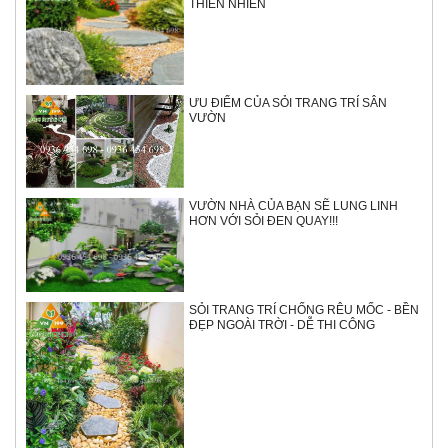
THIÊN NHIÊN
ƯU ĐIỂM CỦA SỎI TRANG TRÍ SÂN
VƯỜN
VƯỜN NHÀ CỦA BẠN SẼ LUNG LINH
HƠN VỚI SỎI ĐEN QUAY!!!
SỎI TRANG TRÍ CHỐNG RÊU MỐC - BỀN
ĐẸP NGOÀI TRỜI - DỄ THI CÔNG