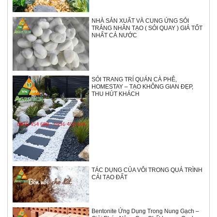
NHÀ SẢN XUẤT VÀ CUNG ỨNG SỎI
TRẮNG NHÂN TẠO ( SỎI QUAY ) GIÁ TỐT
NHẤT CẢ NƯỚC
SỎI TRANG TRÍ QUÁN CÀ PHÊ,
HOMESTAY – TẠO KHÔNG GIAN ĐẸP,
THU HÚT KHÁCH
TÁC DỤNG CỦA VÔI TRONG QUÁ TRÌNH
CẢI TẠO ĐẤT
Bentonite Ứng Dụng Trong Nung Gạch –