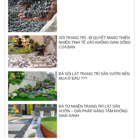
SỎI TRANG TRÍ - BÍ QUYẾT MANG THIÊN
NHIÊN TINH TẾ VÀO KHÔNG GIAN SỐNG
CỦA BẠN
ĐÁ SỎI LÁT TRANG TRÍ SÂN VƯỜN NÊN
MUA Ở ĐÂU ???
ĐÁ TỰ NHIÊN TRANG TRÍ LÁT SÂN
VƯỜN – GIẢI PHÁP NÂNG TẦM KHÔNG
GIAN XANH