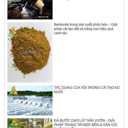
Bentonite trong sản xuất phân bón – Giải
pháp cải tạo đất và nâng cao hiệu quả
canh tác
TÁC DỤNG CỦA VÔI TRONG CẢI TẠO AO
NUÔI
ĐÁ BƯỚC DẠO LÁT SÂN VƯỜN - GIẢI
PHÁP TRANG TRÍ ĐẸP, BỀN & GẦN GŨI