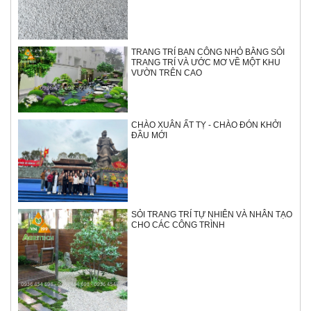
TRANG TRÍ BAN CÔNG NHỎ BẰNG SỎI
TRANG TRÍ VÀ ƯỚC MƠ VỀ MỘT KHU
VƯỜN TRÊN CAO
CHÀO XUÂN ẤT TỴ - CHÀO ĐÓN KHỞI
ĐẦU MỚI
SỎI TRANG TRÍ TỰ NHIÊN VÀ NHÂN TẠO
CHO CÁC CÔNG TRÌNH