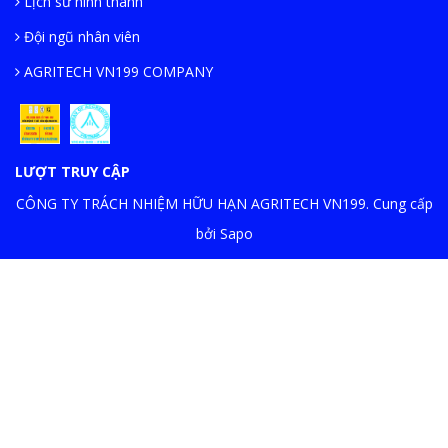
Lịch sử hình thành
Đội ngũ nhân viên
AGRITECH VN199 COMPANY
LƯỢT TRUY CẬP
CÔNG TY TRÁCH NHIỆM HỮU HẠN AGRITECH VN199. Cung cấp
bởi Sapo