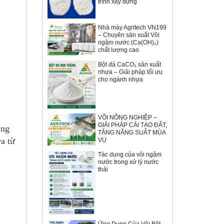
trình xây dựng
Nhà máy Agritech VN199
– Chuyên sản xuất Vôi
ngậm nước (Ca(OH)₂)
chất lượng cao
Bột đá CaCO₃ sản xuất
nhựa – Giải pháp tối ưu
cho ngành nhựa
VÔI NÔNG NGHIỆP –
GIẢI PHÁP CẢI TẠO ĐẤT,
ung
TĂNG NĂNG SUẤT MÙA
a từ
VỤ
Tác dụng của vôi ngậm
nước trong xử lý nước
thải
Ứng Dụng Của Vôi Bột