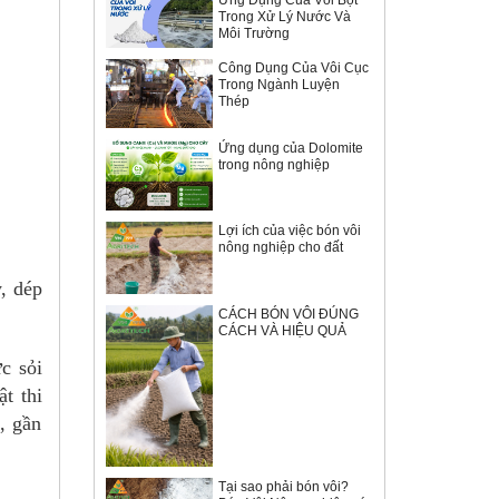
Trong Xử Lý Nước Và
Môi Trường
Công Dụng Của Vôi Cục
Trong Ngành Luyện
Thép
Ứng dụng của Dolomite
trong nông nghiệp
Lợi ích của việc bón vôi
nông nghiệp cho đất
, dép
CÁCH BÓN VÔI ĐÚNG
CÁCH VÀ HIỆU QUẢ
c sỏi
t thi
, gần
Tại sao phải bón vôi?