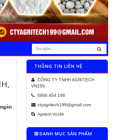
THÔNG TIN LIÊN HỆ
CÔNG TY TNHH AGRITECH
NH,
VN199
0866.454.198
ctyagritech199@gmail.com
 ngàn
Agritech Vn199
DANH MỤC SẢN PHẨM