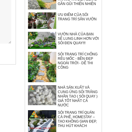
GẦN GŨI THIÊN NHIÊN
ƯU ĐIỂM CỦA SỎI
TRANG TRÍ SÂN VƯỜN
VƯỜN NHÀ CỦA BẠN
SẼ LUNG LINH HƠN VỚI
SỎI ĐEN QUAY!!!
SỎI TRANG TRÍ CHỐNG
RÊU MỐC - BỀN ĐẸP
NGOÀI TRỜI - DỄ THI
CÔNG
NHÀ SẢN XUẤT VÀ
CUNG ỨNG SỎI TRẮNG
NHÂN TẠO ( SỎI QUAY )
GIÁ TỐT NHẤT CẢ
NƯỚC
SỎI TRANG TRÍ QUÁN
CÀ PHÊ, HOMESTAY –
TẠO KHÔNG GIAN ĐẸP,
THU HÚT KHÁCH