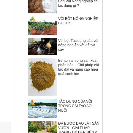
Bón Vôi Nông nghiệp có
tác dụng gì ?
VÔI BỘT NÔNG NGHIỆP
LÀ GÌ ?
Vôi bột-Tác dụng của vôi
nông nghiệp với đất và
cây
Bentonite trong sản xuất
phân bón – Giải pháp cải
tạo đất và nâng cao hiệu
quả canh tác
TÁC DỤNG CỦA VÔI
TRONG CẢI TẠO AO
NUÔI
ĐÁ BƯỚC DẠO LÁT SÂN
VƯỜN - GIẢI PHÁP
TRANG TRÍ ĐẸP, BỀN &