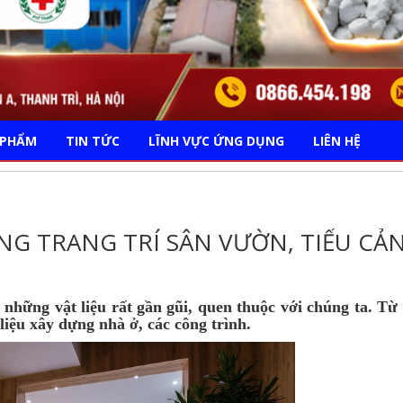
 PHẨM
TIN TỨC
LĨNH VỰC ỨNG DỤNG
LIÊN HỆ
G TRANG TRÍ SÂN VƯỜN, TIỂU CẢ
 những vật liệu rất gần gũi, quen thuộc với chúng ta. Từ
liệu xây dựng nhà ở, các công trình.