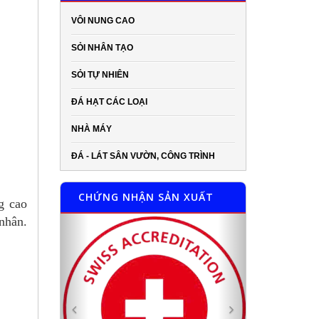
VÔI NUNG CAO
SỎI NHÂN TẠO
SỎI TỰ NHIÊN
ĐÁ HẠT CÁC LOẠI
NHÀ MÁY
ĐÁ - LÁT SÂN VƯỜN, CÔNG TRÌNH
CHỨNG NHẬN SẢN XUẤT
g cao
Previous
Next
 nhân.