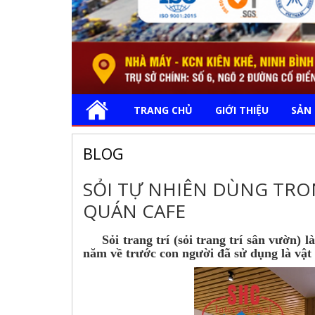
TRANG CHỦ
GIỚI THIỆU
SẢN
BLOG
SỎI TỰ NHIÊN DÙNG TRON
QUÁN CAFE
Sỏi trang trí (sỏi trang trí sân vườn)
là
năm về trước con người đã sử dụng là vật 