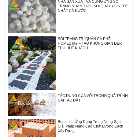
NHÀ SẢN XUẤT VÀ CUNG ỨNG SỎI
TRẮNG NHÂN TẠO ( SỎI QUAY ) GIÁ TỐT
NHẤT CẢ NƯỚC
SỎI TRANG TRÍ QUÁN CÀ PHÊ,
HOMESTAY – TẠO KHÔNG GIAN ĐẸP,
THU HÚT KHÁCH
TÁC DỤNG CỦA VÔI TRONG QUÁ TRÌNH
CẢI TẠO ĐẤT
Bentonite Ứng Dụng Trong Nung Gạch –
Giải Pháp Nâng Cao Chất Lượng Gạch
Xây Dựng