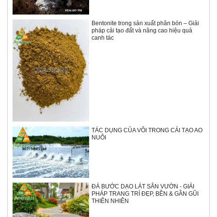
Bentonite trong sản xuất phân bón – Giải
pháp cải tạo đất và nâng cao hiệu quả
canh tác
TÁC DỤNG CỦA VÔI TRONG CẢI TẠO AO
NUÔI
ĐÁ BƯỚC DẠO LÁT SÂN VƯỜN - GIẢI
PHÁP TRANG TRÍ ĐẸP, BỀN & GẦN GŨI
THIÊN NHIÊN