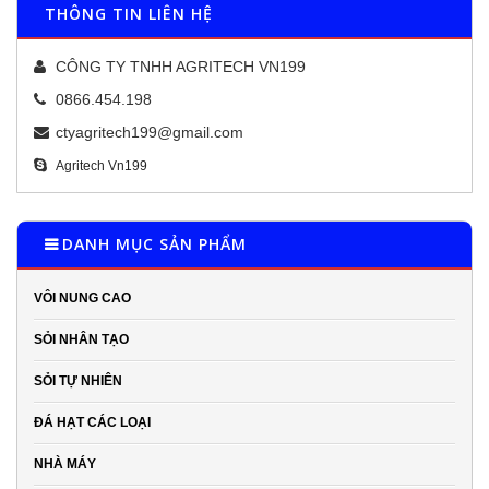
THÔNG TIN LIÊN HỆ
CÔNG TY TNHH AGRITECH VN199
0866.454.198
ctyagritech199@gmail.com
Agritech Vn199
DANH MỤC SẢN PHẨM
VÔI NUNG CAO
SỎI NHÂN TẠO
SỎI TỰ NHIÊN
ĐÁ HẠT CÁC LOẠI
NHÀ MÁY