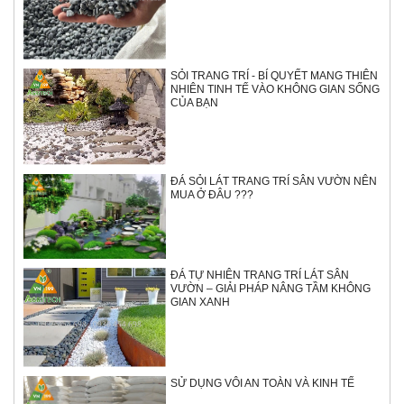
SỎI TRANG TRÍ - BÍ QUYẾT MANG THIÊN
NHIÊN TINH TẾ VÀO KHÔNG GIAN SỐNG
CỦA BẠN
ĐÁ SỎI LÁT TRANG TRÍ SÂN VƯỜN NÊN
MUA Ở ĐÂU ???
ĐÁ TỰ NHIÊN TRANG TRÍ LÁT SÂN
VƯỜN – GIẢI PHÁP NÂNG TẦM KHÔNG
GIAN XANH
SỬ DỤNG VÔI AN TOÀN VÀ KINH TẾ