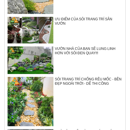
ƯU ĐIỂM CỦA SỎI TRANG TRÍ SÂN
VƯỜN
VƯỜN NHÀ CỦA BẠN SẼ LUNG LINH
HƠN VỚI SỎI ĐEN QUAY!!!
SỎI TRANG TRÍ CHỐNG RÊU MỐC - BỀN
ĐẸP NGOÀI TRỜI - DỄ THI CÔNG