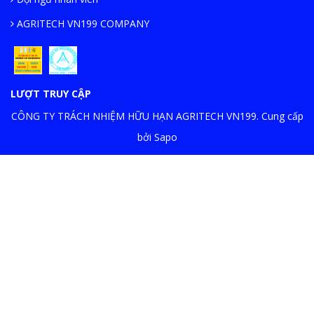
AGRITECH VN199 COMPANY
LƯỢT TRUY CẬP
CÔNG TY TRÁCH NHIỆM HỮU HẠN AGRITECH VN199. Cung cấp
bởi Sapo