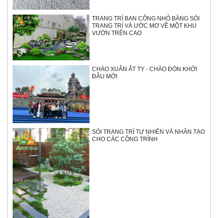
TRANG TRÍ BAN CÔNG NHỎ BẰNG SỎI
TRANG TRÍ VÀ ƯỚC MƠ VỀ MỘT KHU
VƯỜN TRÊN CAO
CHÀO XUÂN ẤT TỴ - CHÀO ĐÓN KHỞI
ĐẦU MỚI
SỎI TRANG TRÍ TỰ NHIÊN VÀ NHÂN TẠO
CHO CÁC CÔNG TRÌNH