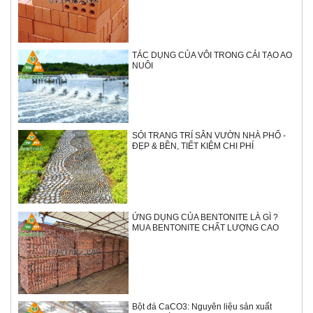
TÁC DỤNG CỦA VÔI TRONG CẢI TẠO AO
NUÔI
SỎI TRANG TRÍ SÂN VƯỜN NHÀ PHỐ -
ĐẸP & BỀN, TIẾT KIỆM CHI PHÍ
ỨNG DỤNG CỦA BENTONITE LÀ GÌ ?
MUA BENTONITE CHẤT LƯỢNG CAO
Bột đá CaCO3: Nguyên liệu sản xuất