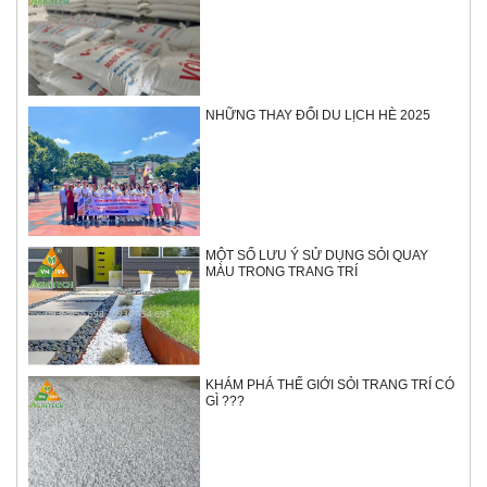
NHỮNG THAY ĐỔI DU LỊCH HÈ 2025
MỘT SỐ LƯU Ý SỬ DỤNG SỎI QUAY
MÀU TRONG TRANG TRÍ
KHÁM PHÁ THẾ GIỚI SỎI TRANG TRÍ CÓ
GÌ ???