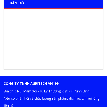
BẢN ĐỒ
CÔNG TY TNHH AGRITECH VN199
Địa chỉ : Núi Mâm Xôi - P. Lý Thường Kiệt - T. Ninh Bình
Nếu có phản hồi về chất lượng sản phẩm, dịch vụ, xin vui lòng
liên hệ: