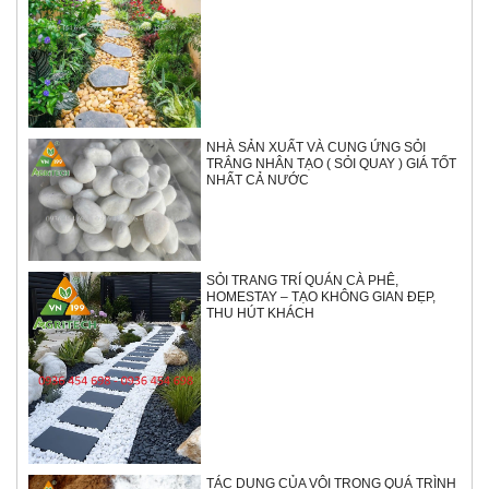
NHÀ SẢN XUẤT VÀ CUNG ỨNG SỎI
TRẮNG NHÂN TẠO ( SỎI QUAY ) GIÁ TỐT
NHẤT CẢ NƯỚC
SỎI TRANG TRÍ QUÁN CÀ PHÊ,
HOMESTAY – TẠO KHÔNG GIAN ĐẸP,
THU HÚT KHÁCH
TÁC DỤNG CỦA VÔI TRONG QUÁ TRÌNH