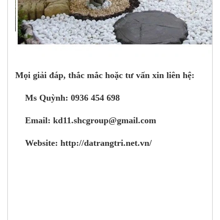
Mọi giải đáp, thắc mắc hoặc tư vấn xin liên hệ:
Ms Quỳnh: 0936 454 698
Email: kd11.shcgroup@gmail.com
Website: http://datrangtri.net.vn/