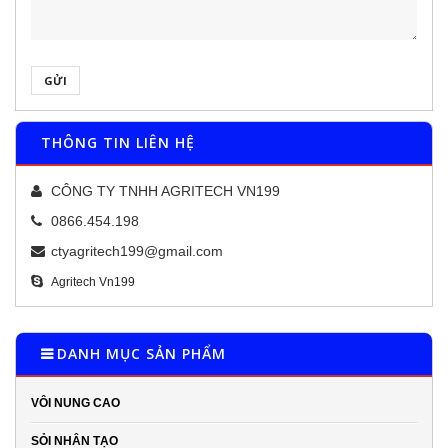
GỬI
THÔNG TIN LIÊN HỆ
CÔNG TY TNHH AGRITECH VN199
0866.454.198
ctyagritech199@gmail.com
Agritech Vn199
DANH MỤC SẢN PHẨM
VÔI NUNG CAO
SỎI NHÂN TẠO