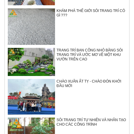
KHÁM PHÁ THẾ GIỚI SỎI TRANG TRÍ CÓ
GÌ ???
TRANG TRÍ BAN CÔNG NHỎ BẰNG SỎI
TRANG TRÍ VÀ ƯỚC MƠ VỀ MỘT KHU
VƯỜN TRÊN CAO
CHÀO XUÂN ẤT TỴ - CHÀO ĐÓN KHỞI
ĐẦU MỚI
SỎI TRANG TRÍ TỰ NHIÊN VÀ NHÂN TẠO
CHO CÁC CÔNG TRÌNH