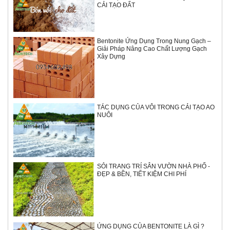
CẢI TẠO ĐẤT
Bentonite Ứng Dụng Trong Nung Gạch –
Giải Pháp Nâng Cao Chất Lượng Gạch
Xây Dựng
TÁC DỤNG CỦA VÔI TRONG CẢI TẠO AO
NUÔI
SỎI TRANG TRÍ SÂN VƯỜN NHÀ PHỐ -
ĐẸP & BỀN, TIẾT KIỆM CHI PHÍ
ỨNG DỤNG CỦA BENTONITE LÀ GÌ ?