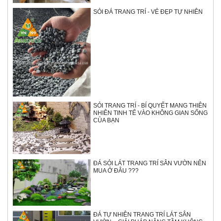
SỎI ĐÁ TRANG TRÍ - VẺ ĐẸP TỰ NHIÊN
SỎI TRANG TRÍ - BÍ QUYẾT MANG THIÊN
NHIÊN TINH TẾ VÀO KHÔNG GIAN SỐNG
CỦA BẠN
ĐÁ SỎI LÁT TRANG TRÍ SÂN VƯỜN NÊN
MUA Ở ĐÂU ???
ĐÁ TỰ NHIÊN TRANG TRÍ LÁT SÂN