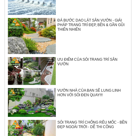
ĐÁ BƯỚC DẠO LÁT SÂN VƯỜN - GIẢI
PHÁP TRANG TRÍ ĐẸP, BỀN & GẦN GŨI
THIÊN NHIÊN
ƯU ĐIỂM CỦA SỎI TRANG TRÍ SÂN
VƯỜN
VƯỜN NHÀ CỦA BẠN SẼ LUNG LINH
HƠN VỚI SỎI ĐEN QUAY!!!
SỎI TRANG TRÍ CHỐNG RÊU MỐC - BỀN
ĐẸP NGOÀI TRỜI - DỄ THI CÔNG