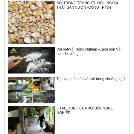
SỎI TRONG TRANG TRÍ NỘI - NGOẠI
THẤT SÂN VƯỜN -CÔNG TRÌNH
Vôi bột-Vôi Nông Nghiệp -Cách bón Vôi
sao cho đúng
Tại sao phải bón vôi sát trùng chuồng trại?
5 TÁC DỤNG CỦA VÔI BỘT NÔNG
NGHIỆP