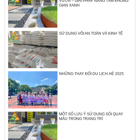
VƯỜN – GIẢI PHÁP NÂNG TẦM KHÔNG
GIAN XANH
SỬ DỤNG VÔI AN TOÀN VÀ KINH TẾ
NHỮNG THAY ĐỔI DU LỊCH HÈ 2025
MỘT SỐ LƯU Ý SỬ DỤNG SỎI QUAY
MÀU TRONG TRANG TRÍ