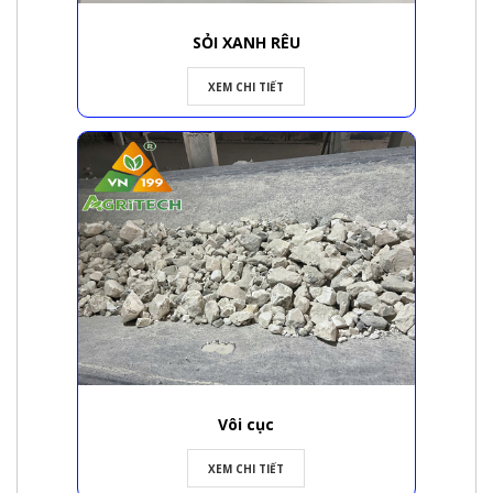
SỎI XANH RÊU
XEM CHI TIẾT
Vôi cục
XEM CHI TIẾT