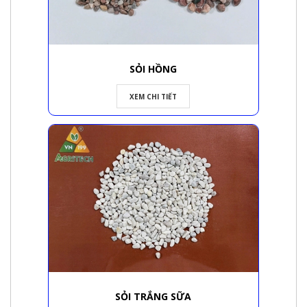
SỎI HỒNG
XEM CHI TIẾT
SỎI TRẮNG SỮA