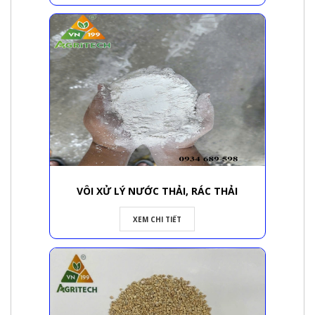
VÔI XỬ LÝ NƯỚC THẢI, RÁC THẢI
XEM CHI TIẾT