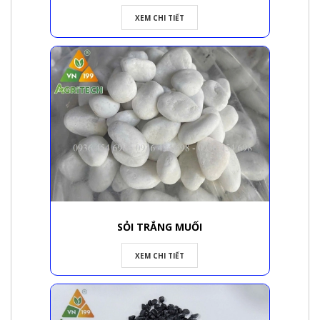
XEM CHI TIẾT
SỎI TRẮNG MUỐI
XEM CHI TIẾT