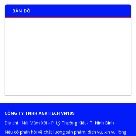
BẢN ĐỒ
CÔNG TY TNHH AGRITECH VN199
Địa chỉ : Núi Mâm Xôi - P. Lý Thường Kiệt - T. Ninh Bình
Nếu có phản hồi về chất lượng sản phẩm, dịch vụ, xin vui lòng