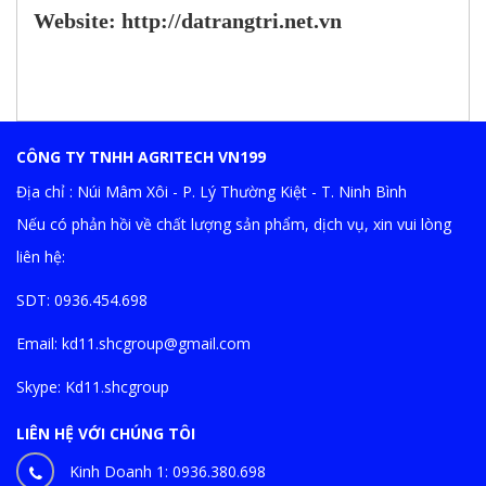
Website:
http://datrangtri.net.vn
CÔNG TY TNHH AGRITECH VN199
Địa chỉ : Núi Mâm Xôi - P. Lý Thường Kiệt - T. Ninh Bình
Nếu có phản hồi về chất lượng sản phẩm, dịch vụ, xin vui lòng
liên hệ:
SDT: 0936.454.698
Email:
kd11.shcgroup@gmail.com
Skype:
Kd11.shcgroup
LIÊN HỆ VỚI CHÚNG TÔI
Kinh Doanh 1:
0936.380.698