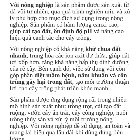
Vôi nông nghiệp
là sản phẩm được sản xuất từ
đá vôi tự nhiên, qua quá trình nghiền mịn và xử
lý phù hợp cho mục đích sử dụng trong nông
nghiệp. Sản phẩm có hàm lượng canxi cao,
giúp
cải tạo đất
,
ổn định độ pH
và nâng cao
hiệu quả canh tác cho cây trồng.
Vôi nông nghiệp có khả năng
khử chua đất
nhanh
, trung hòa các ion axit dư thừa, giúp đất
tơi xốp hơn, tăng khả năng hấp thụ dinh dưỡng
của rễ cây. Bên cạnh đó, việc sử dụng vôi còn
góp phần
diệt mầm bệnh, nấm khuẩn và côn
trùng gây hại trong đất
, tạo môi trường thuận
lợi cho cây trồng phát triển khỏe mạnh.
Sản phẩm được ứng dụng rộng rãi trong nhiều
mô hình sản xuất như: trồng trọt, cải tạo đất
ruộng, vườn cây ăn trái, cây công nghiệp, nuôi
trồng thủy sản và xử lý môi trường nông
nghiệp. Vôi nông nghiệp dễ sử dụng, an toàn và
mang lại hiệu quả lâu dài khi dùng đúng liều
lượng.