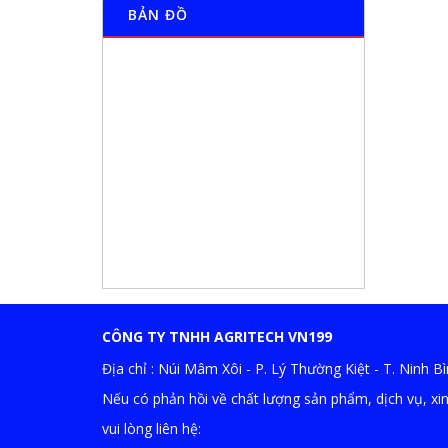
BẢN ĐỒ
CÔNG TY TNHH AGRITECH VN199
Địa chỉ : Núi Mâm Xôi - P. Lý Thường Kiệt - T. Ninh B
Nếu có phản hồi về chất lượng sản phẩm, dịch vụ, xi
vui lòng liên hệ: