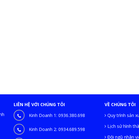
LIÊN HỆ VỚI CHÚNG TÔI
VỀ CHÚNG TÔI
ình
Kinh Doanh 1:
0936.380.698
Quy trình sản x
n
Lịch sử hình th
Kinh Doanh 2:
0934.689.598
Đội ngũ nhân vi