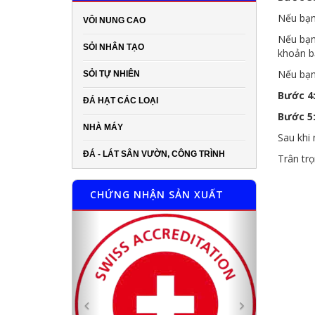
Nếu bạn
VÔI NUNG CAO
Nếu bạn 
SỎI NHÂN TẠO
khoản b
Nếu bạn
SỎI TỰ NHIÊN
Bước 4
ĐÁ HẠT CÁC LOẠI
Bước 5
NHÀ MÁY
Sau khi 
ĐÁ - LÁT SÂN VƯỜN, CÔNG TRÌNH
Trân tr
CHỨNG NHẬN SẢN XUẤT
Previous
Next