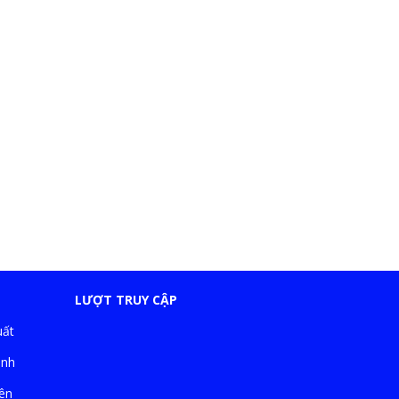
LƯỢT TRUY CẬP
uất
ành
ên