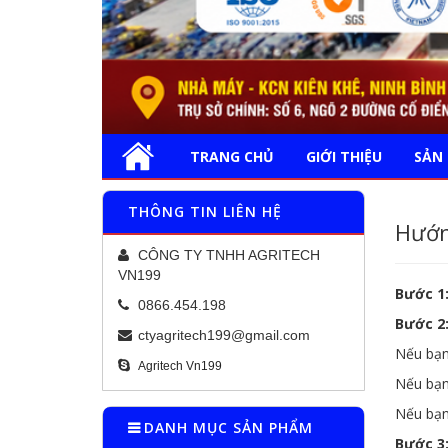
TRANG CHỦ
GIỚI THIỆU
SẢN
THÔNG TIN LIÊN HỆ
Hướn
CÔNG TY TNHH AGRITECH
VN199
Bước 1
0866.454.198
Bước 2
ctyagritech199@gmail.com
Nếu bạn
Agritech Vn199
Nếu bạn
Nếu bạn
DANH MỤC SẢN PHẨM
Bước 3